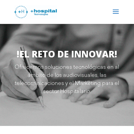
!EL RETO DE INNOVAR!
Ofrecemos soluciones tecnológicas en al
ámbito de los audiovisuales, las
telecominicaciones y el Marketing para el
sector Hospitalario.